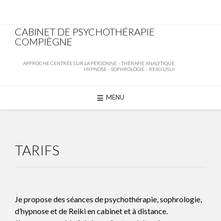
CABINET DE PSYCHOTHÉRAPIE
COMPIÈGNE
APPROCHE CENTRÉE SUR LA PERSONNE – THÉRAPIE ANALYTIQUE
HYPNOSE – SOPHROLOGIE – REIKI USUI
MENU
Skip
to
TARIFS
content
Je propose des séances de
psychothérapie
,
sophrologie
,
d’hypnose et de
Reiki
en cabinet et à distance.