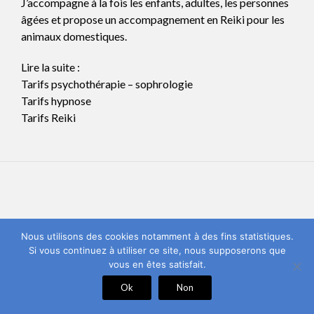
J’accompagne à la fois les enfants, adultes, les personnes
âgées et propose un accompagnement en
Reiki
pour les
animaux dome
stiques
.
Lire la suite :
Tarifs psychothérapie – sophrologie
Tarifs hypnose
Tarifs Reiki
Nous utilisons des cookies notamment à des fins statistiques.
Si vous continuez à utiliser ce site, nous supposerons que
vous en êtes satisfait.
Ok
Non