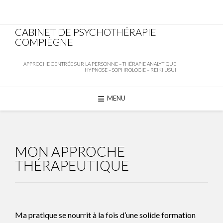
CABINET DE PSYCHOTHÉRAPIE
COMPIÈGNE
APPROCHE CENTRÉE SUR LA PERSONNE – THÉRAPIE ANALYTIQUE
HYPNOSE – SOPHROLOGIE – REIKI USUI
MENU
Skip
to
MON APPROCHE
content
THÉRAPEUTIQUE
Ma pratique se nourrit à la fois d’une solide formation